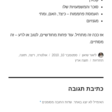
סוכר והמשמעויות שלו
העמסת פחממות – כיצד, האם, ומתי
מגנזיום
אז ככה זה מתחיל. עוד פחות מחודשיים, לטוב או לרע – זה
מסתיים.
מחבר
פורסם
קטגוריות
ליאור שיאון
ספטמבר 10, 2010
אולטרה
,
ריצה
,
תזונה
,
בתאריך
תגיות
תחרויות
חוצה ארץ
כתיבת תגובה
האימייל לא יוצג באתר.
שדות החובה מסומנים
*