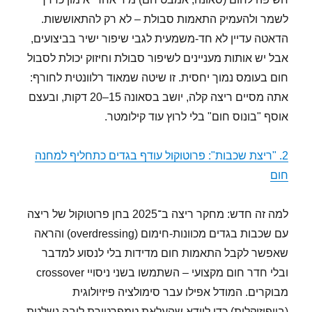
לשמר ולהעמיק התאמות סבולת – לא רק להתאוששות.
הדאטה עדיין לא חד-משמעית לגבי שיפור ישיר בביצועים,
אבל יש אותות מעניינים לשיפור סבולת וחיזוק יכולת לסבול
חום בעומס נמוך יחסית. זו שיטה שמאוד רלוונטית לחורף:
אתה מסיים ריצה קלה, יושב בסאונה 15–20 דקות, ובעצם
אוסף "בונוס חום" בלי לרוץ עוד קילומטר.
2. "ריצת שכבות": פרוטוקול עודף בגדים כתחליף למחנה
חום
למה זה חדש: מחקר ריצה ב־2025 בחן פרוטוקול של ריצה
עם שכבות בגדים מכוונות-חימום (overdressing) והראה
שאפשר לקבל התאמות חום מדידות בלי לנסוע למדבר
ובלי חדר חום מקצועי – השתמשו בשני ניסויי crossover
מבוקרים. המודל אפילו עבר סימולציה פיזיולוגית
(ביופיזיקלית) כדי לוודא שהעלאת טמפרטורת ליבה נשלטת