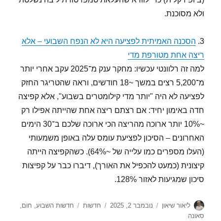
ולא מסוכנת.
3.
הסכנה האמיתית לפציעה היא לא הנפח השבועי – אלא
ריצה אחת מטורפת מדי
למה זה רלוונטי עכשיו: מחקר ענק מ־2025 עקב אחרי יותר
מ־5,200 רצים במשך ~18 חודשים, וראה שהטריגר החזק
לפציעה לא היה "יותר מדי קילומטרים בשבוע", אלא קפיצה
חדה באימון יחיד: אם רצתם ריצה אחת שהייתה אפילו רק
~10% יותר ארוכה מהריצה הכי ארוכה שלכם ב־30 הימים
האחרונים – הסיכון לפציעת עומס עלה באופן משמעותי
(העלו מספרים כמו עלייה של ~64%). כשהקפיצה הייתה
קיצונית (כמעט להכפיל את האורך), דיברו כבר על קפיצות
סיכון שמגיעות לאזור 128%.
מחבר
פורסם
קטגוריות
תגיות
ליאור שיאון
נובמבר 2, 2025
חדשות
חדשות השבוע
,
חום
,
בתאריך
סאונה