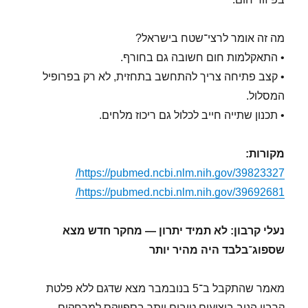
מה זה אומר לרצי־שטח בישראל?
• התאקלמות חום חשובה גם בחורף.
• קצב פתיחה צריך להתחשב בתחזית, לא רק בפרופיל
המסלול.
• תכנון שתייה חייב לכלול גם ריכוז מלחים.
מקורות:
https://pubmed.ncbi.nlm.nih.gov/39823327/
https://pubmed.ncbi.nlm.nih.gov/39692681/
נעלי קרבון: לא תמיד יתרון — מחקר חדש מצא
שספוג־בלבד היה מהיר יותר
מאמר שהתקבל ב־5 בנובמבר מצא שדגם ללא פלטת
קרבון הניב ביצועים טובים יותר בספייקס למרחקים