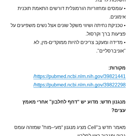
• עומסים ומחזוריות הורמונלית דורשים התאמת תוכנית
אימונים.
• טכניקת נחיתה ושיווי משקל שונים אצל נשים משפיעים על
פציעות ברך וקרסול.
• מדידה ומעקב צריכים להיות ממוקדים-מין, לא
"אוניברסליים".
מקורות:
https://pubmed.ncbi.nlm.nih.gov/39821441/
https://pubmed.ncbi.nlm.nih.gov/39822298/
מנגנון חדש: מדוע יש “דחף לחלבון” אחרי מאמץ
עצים?
מאמר חדש ב־
Cell
מציג מנגנון “מעי–מוח” שמזהה עומס
גבוה ומגביר רצון לחלבון.