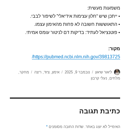
משמעות מעשית:
• ייתכן שיש “חלון עצימות אידיאלי” לשיפור לבבי.
• התאוששות חשובה לא פחות מהאימון עצמו.
• פוטנציאל לעתיד: בדיקות דם לניטור עומס אמיתי.
מקור:
https://pubmed.ncbi.nlm.nih.gov/39813725/
מחבר
פורסם
קטגוריות
תגיות
ליאור שיאון
נובמבר 9, 2025
אימון
,
ציוד
,
ריצה
מחקר
,
בתאריך
מלחים
,
נעלי קרבון
כתיבת תגובה
האימייל לא יוצג באתר.
שדות החובה מסומנים
*