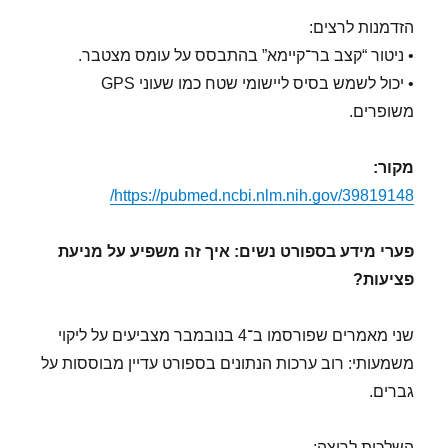
הזדמנות לרצים:
• ניטור “קצב בר־קיימא” בהתבסס על עומס מצטבר.
• יכול לשמש בסיס ליישומי שטח כמו שעוני GPS
משופרים.
מקור:
https://pubmed.ncbi.nlm.nih.gov/39819148/
פערי מידע בספורט נשים: איך זה משפיע על מניעת
פציעות?
שני מאמרים שפורסמו ב־4 בנובמבר מצביעים על ליקוי
משמעותי: רוב ערכות הנתונים בספורט עדיין מבוססות על
גברים.
השלכות לריצה: