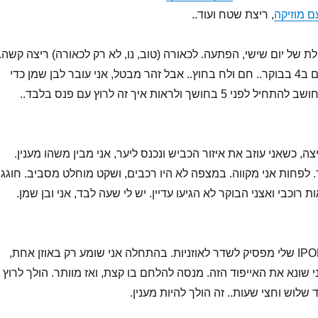
ם מוזיקה
, ריצת שטח ועוד..
 של יום שישי, הפתעה. לכאורה (טוב, נו, לא רק לכאורה) ריצה קשה..
4 שעות עם זהר, לקום ב4 בבוקר.. חם ולח בחוץ.. אבל זהר מבטל, אני עובר לבן שמן כדי
לסיים מוקדם יותר.. חושב להתחיל לפני 5 בחושך ולראות איך זה לרוץ עם פנס בלבד..
 של ריצה, כשאני עוזב את איזור הכביש ונכנס ליער, אני מבין משהו מענין.
 לפחות אני מקווה. במצפה לא היו רכבים, ושקט מוחלט מסביב. חוגגי
 רוכבי ואצני הבוקר לא הגיעו עדיין. יש לי שעה לבד, אני ובן שמן.
5 דקות אחרי זה, הIPOD שלי מפסיק לשדר לאוזניות. בהתחלה אני שומע רק באוזן אחת,
 שונא את האייפוד הזה. מנסה להלחם בו קצת, ואז מוותר. הולך לרוץ
ד שלוש וחצי שעות.. זה הולך להיות מענין.