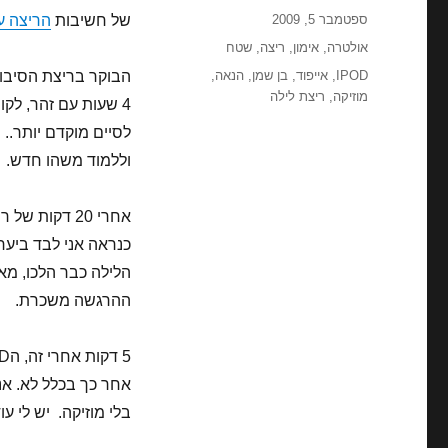
פורסם
ספטמבר 5, 2009
של חשיבות
הריצה ע
בתאריך
קטגוריות
אולטרה
,
אימון
,
ריצה
,
שטח
תגיות
IPOD
,
אייפוד
,
בן שמן
,
הנאה
,
הבוקר בריצת הסיבולת
מוזיקה
,
ריצת לילה
וללמוד משהו חדש.
אחרי 20 דקות
כנראה אני לבד ביער.
הלילה כבר הלכו, מאות
ההרגשה משכרת.
אחר כך בכלל לא. אני
בלי מוזיקה. יש לי עו